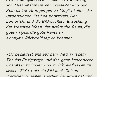
von Material fördern der Kreativität und der
Spontanität. Anregungen zu Möglichkeiten der
Umsetzungen. Freiheit entwickeln. Der
Lerneffekt und die Bildresultate, Erweckung
der kreativen Ideen, der praktische Raum, die
guten Tipps, die gute Kantine.»
Anonyme Rückmeldung an boesner
«Du begleitest uns auf dem Weg, in jedem
Tier das Einzigartige und den ganz besonderen
Charakter zu finden und im Bild einfliessen zu
lassen. Ziel ist nie ein Bild nach Deinen
Vorgaben zu malen, sondern Du ermutigst und
hilfst uns, einen eigenen Stil zu entwickeln.
Danke für drei wunderbaren und lehrreichen
Tage.»
Linda
«Der Kurs mit Sandra war einfach fantastisch!
Sandra ist eine lebhafte und unglaublich
fantasievolle Künstlerin, deren Einzigartigkeit
und Liebe zu Tieren in jedem ihrer Werke