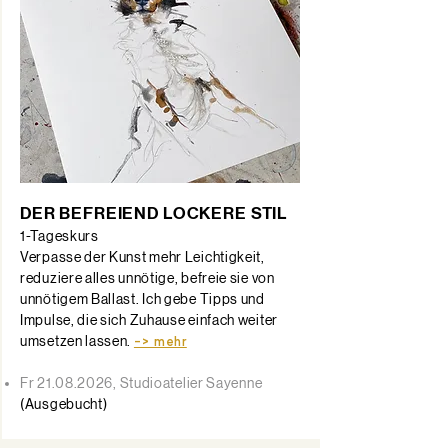
DER BEFREIEND LOCKERE STIL
​1-Tageskurs
Verpasse der Kunst mehr Leichtigkeit,
reduziere alles unnötige, befreie sie von
unnötigem Ballast. Ich gebe Tipps und
Impulse, die sich Zuhause einfach weiter
umsetzen lassen.
-> mehr
Fr
21.08.2026
, Studioatelier Sayenne
(Ausgebucht)