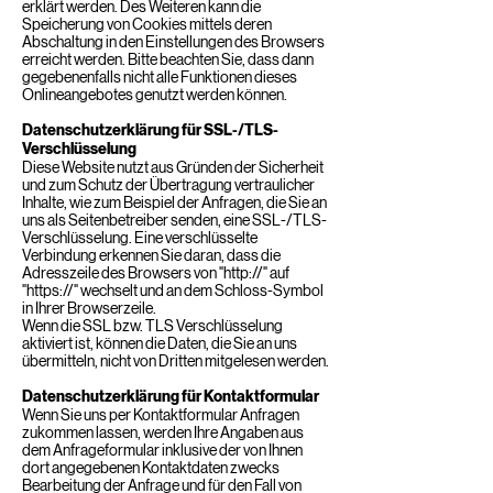
erklärt werden. Des Weiteren kann die
Speicherung von Cookies mittels deren
Abschaltung in den Einstellungen des Browsers
erreicht werden. Bitte beachten Sie, dass dann
gegebenenfalls nicht alle Funktionen dieses
Onlineangebotes genutzt werden können.
Datenschutzerklärung für SSL-/TLS-
Verschlüsselung
Diese Website nutzt aus Gründen der Sicherheit
und zum Schutz der Übertragung vertraulicher
Inhalte, wie zum Beispiel der Anfragen, die Sie an
uns als Seitenbetreiber senden, eine SSL-/TLS-
Verschlüsselung. Eine verschlüsselte
Verbindung erkennen Sie daran, dass die
Adresszeile des Browsers von "http://" auf
"https://" wechselt und an dem Schloss-Symbol
in Ihrer Browserzeile.
Wenn die SSL bzw. TLS Verschlüsselung
aktiviert ist, können die Daten, die Sie an uns
übermitteln, nicht von Dritten mitgelesen werden.
Datenschutzerklärung für Kontaktformular
Wenn Sie uns per Kontaktformular Anfragen
zukommen lassen, werden Ihre Angaben aus
dem Anfrageformular inklusive der von Ihnen
dort angegebenen Kontaktdaten zwecks
Bearbeitung der Anfrage und für den Fall von