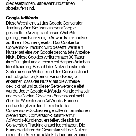
die gesetzlichen Aufbewahrungsfristen
abgelaufen sind.
Google AdWords
Diese Website nutzt das Google Conversion-
Tracking. Sind Sie über eine von Google
geschaltete Anzeige auf unsere WebSite
gelangt, wird von Google Adwords ein Cookie
auf Ihrem Rechner gesetzt. Das Cookie für
Conversion-Tracking wird gesetzt, wenn ein
Nutzer auf eine von Google geschaltete Anzeige
klickt. Diese Cookies verlieren nach 30 Tagen
ihre Gültigkeit und dienen nicht der persönlichen
Identifizierung. Besucht der Nutzer bestimmte
Seiten unserer Website und das Cookie ist noch
nicht abgelaufen, können wir und Google
erkennen, dass der Nutzer auf die Anzeige
geklickt hat und zu dieser Seite weitergeleitet
wurde. Jeder Google AdWords-Kunde erhält ein
anderes Cookie. Cookies können somit nicht
über die Websites von AdWords-Kunden
nachverfolgt werden. Die mithilfe des
Conversion-Cookies eingeholten Informationen
dienen dazu, Conversion-Statistiken für
AdWords-Kunden zu erstellen, die sich für
Conversion-Tracking entschieden haben. Die
Kunden erfahren die Gesamtanzahl der Nutzer,
die auf ihre Anzeige geklickt haben und zu einer