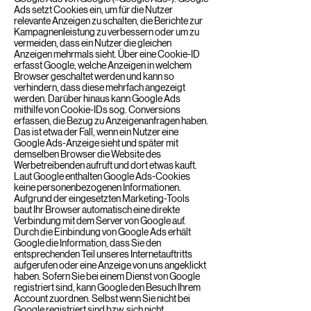
Ads setzt Cookies ein, um für die Nutzer
relevante Anzeigen zu schalten, die Berichte zur
Kampagnenleistung zu verbessern oder um zu
vermeiden, dass ein Nutzer die gleichen
Anzeigen mehrmals sieht. Über eine Cookie-ID
erfasst Google, welche Anzeigen in welchem
Browser geschaltet werden und kann so
verhindern, dass diese mehrfach angezeigt
werden. Darüber hinaus kann Google Ads
mithilfe von Cookie-IDs sog. Conversions
erfassen, die Bezug zu Anzeigenanfragen haben.
Das ist etwa der Fall, wenn ein Nutzer eine
Google Ads-Anzeige sieht und später mit
demselben Browser die Website des
Werbetreibenden aufruft und dort etwas kauft.
Laut Google enthalten Google Ads-Cookies
keine personenbezogenen Informationen.
Aufgrund der eingesetzten Marketing-Tools
baut Ihr Browser automatisch eine direkte
Verbindung mit dem Server von Google auf.
Durch die Einbindung von Google Ads erhält
Google die Information, dass Sie den
entsprechenden Teil unseres Internetauftritts
aufgerufen oder eine Anzeige von uns angeklickt
haben. Sofern Sie bei einem Dienst von Google
registriert sind, kann Google den Besuch Ihrem
Account zuordnen. Selbst wenn Sie nicht bei
Google registriert sind bzw. sich nicht