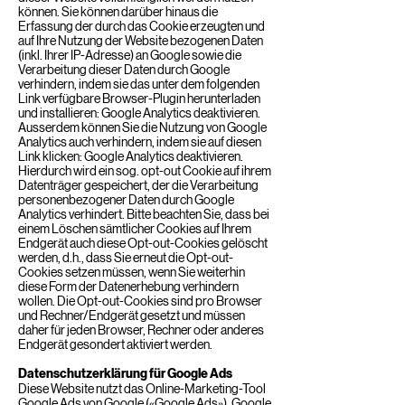
können. Sie können darüber hinaus die
Erfassung der durch das Cookie erzeugten und
auf Ihre Nutzung der Website bezogenen Daten
(inkl. Ihrer IP-Adresse) an Google sowie die
Verarbeitung dieser Daten durch Google
verhindern, indem sie das unter dem folgenden
Link verfügbare Browser-Plugin herunterladen
und installieren:
Google Analytics deaktivieren
.
Ausserdem können Sie die Nutzung von Google
Analytics auch verhindern, indem sie auf diesen
Link klicken:
Google Analytics deaktivieren
.
Hierdurch wird ein sog. opt-out Cookie auf ihrem
Datenträger gespeichert, der die Verarbeitung
personenbezogener Daten durch Google
Analytics verhindert. Bitte beachten Sie, dass bei
einem Löschen sämtlicher Cookies auf Ihrem
Endgerät auch diese Opt-out-Cookies gelöscht
werden, d.h., dass Sie erneut die Opt-out-
Cookies setzen müssen, wenn Sie weiterhin
diese Form der Datenerhebung verhindern
wollen. Die Opt-out-Cookies sind pro Browser
und Rechner/Endgerät gesetzt und müssen
daher für jeden Browser, Rechner oder anderes
Endgerät gesondert aktiviert werden.
Datenschutzerklärung für Google Ads
Diese Website nutzt das Online-Marketing-Tool
Google Ads von Google («Google Ads»). Google