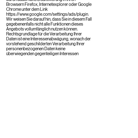
Browsern Firefox, Internetexplorer oder Google
Chrome unter dem Link
https://www.google.com/settings/ads/plugin
.
Wir weisen Sie darauf hin, dass Sie in diesem Fall
gegebenenfalls nicht alle Funktionen dieses
Angebots vollumfänglich nutzen können.
Rechtsgrundlage für die Verarbeitung Ihrer
Daten ist eine Interessenabwägung, wonach der
vorstehend geschilderten Verarbeitung Ihrer
personenbezogenen Daten keine
überwiegenden gegenteiligen Interessen
Ihrerseits entgegenstehen (Art. 6 Abs. 1 S. 1 lit. f
DSGVO). Weitere Informationen zu Google Ads
von Google erhalten Sie unter
https://ads.google.com/intl/de_DE/home/
,
sowie zum Datenschutz bei Google allgemein:
https://www.google.de/intl/de/policies/privacy
.
Alternativ können Sie die Website der Network
Advertising Initiative (NAI) unter
https://www.networkadvertising.org
besuchen.
Datenschutzerklärung für YouTube
Auf dieser Website sind Funktionen des
Dienstes «YouTube» eingebunden. «YouTube»
gehört der Google Ireland Limited, einer nach
irischem Recht eingetragenen und betriebenen
Gesellschaft mit Sitz in Gordon House, Barrow
Street, Dublin 4, Irland, welche die Dienste im