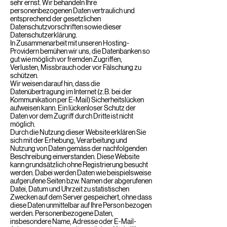
sehr ernst. Wir behandeln Ihre
personenbezogenen Daten vertraulich und
entsprechend der gesetzlichen
Datenschutzvorschriften sowie dieser
Datenschutzerklärung.
In Zusammenarbeit mit unseren Hosting-
Providern bemühen wir uns, die Datenbanken so
gut wie möglich vor fremden Zugriffen,
Verlusten, Missbrauch oder vor Fälschung zu
schützen.
Wir weisen darauf hin, dass die
Datenübertragung im Internet (z.B. bei der
Kommunikation per E-Mail) Sicherheitslücken
aufweisen kann. Ein lückenloser Schutz der
Daten vor dem Zugriff durch Dritte ist nicht
möglich.
Durch die Nutzung dieser Website erklären Sie
sich mit der Erhebung, Verarbeitung und
Nutzung von Daten gemäss der nachfolgenden
Beschreibung einverstanden. Diese Website
kann grundsätzlich ohne Registrierung besucht
werden. Dabei werden Daten wie beispielsweise
aufgerufene Seiten bzw. Namen der abgerufenen
Datei, Datum und Uhrzeit zu statistischen
Zwecken auf dem Server gespeichert, ohne dass
diese Daten unmittelbar auf Ihre Person bezogen
werden. Personenbezogene Daten,
insbesondere Name, Adresse oder E-Mail-