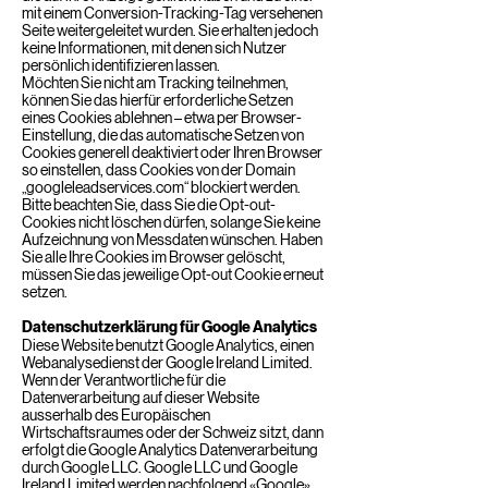
mit einem Conversion-Tracking-Tag versehenen
Seite weitergeleitet wurden. Sie erhalten jedoch
keine Informationen, mit denen sich Nutzer
persönlich identifizieren lassen.
Möchten Sie nicht am Tracking teilnehmen,
können Sie das hierfür erforderliche Setzen
eines Cookies ablehnen – etwa per Browser-
Einstellung, die das automatische Setzen von
Cookies generell deaktiviert oder Ihren Browser
so einstellen, dass Cookies von der Domain
„googleleadservices.com“ blockiert werden.
Bitte beachten Sie, dass Sie die Opt-out-
Cookies nicht löschen dürfen, solange Sie keine
Aufzeichnung von Messdaten wünschen. Haben
Sie alle Ihre Cookies im Browser gelöscht,
müssen Sie das jeweilige Opt-out Cookie erneut
setzen.
Datenschutzerklärung für Google Analytics
Diese Website benutzt Google Analytics, einen
Webanalysedienst der Google Ireland Limited.
Wenn der Verantwortliche für die
Datenverarbeitung auf dieser Website
ausserhalb des Europäischen
Wirtschaftsraumes oder der Schweiz sitzt, dann
erfolgt die Google Analytics Datenverarbeitung
durch Google LLC. Google LLC und Google
Ireland Limited werden nachfolgend «Google»