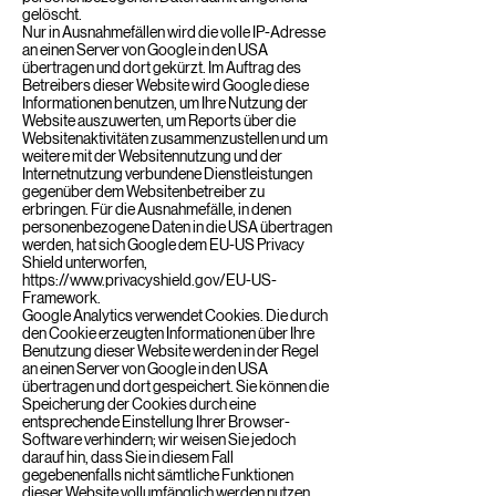
gelöscht.
Nur in Ausnahmefällen wird die volle IP-Adresse
an einen Server von Google in den USA
übertragen und dort gekürzt. Im Auftrag des
Betreibers dieser Website wird Google diese
Informationen benutzen, um Ihre Nutzung der
Website auszuwerten, um Reports über die
Websitenaktivitäten zusammenzustellen und um
weitere mit der Websitennutzung und der
Internetnutzung verbundene Dienstleistungen
gegenüber dem Websitenbetreiber zu
erbringen. Für die Ausnahmefälle, in denen
personenbezogene Daten in die USA übertragen
werden, hat sich Google dem EU-US Privacy
Shield unterworfen,
https://www.privacyshield.gov/EU-US-
Framework
.
Google Analytics verwendet Cookies. Die durch
den Cookie erzeugten Informationen über Ihre
Benutzung dieser Website werden in der Regel
an einen Server von Google in den USA
übertragen und dort gespeichert. Sie können die
Speicherung der Cookies durch eine
entsprechende Einstellung Ihrer Browser-
Software verhindern; wir weisen Sie jedoch
darauf hin, dass Sie in diesem Fall
gegebenenfalls nicht sämtliche Funktionen
dieser Website vollumfänglich werden nutzen