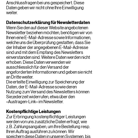
Anschlussfragen bei uns gespeichert. Diese
Daten geben wir nicht ohne Ihre Einwilligung
weiter.
Datenschutzerklärung für Newsletterdaten
Wenn Sie den auf dieser Website angebotenen
Newsletter beziehen möchten, benötigen wir von
Ihnen eine E-Mail-Adresse sowie Informationen,
welche uns die Überprüfung gestatten, dass Sie
der Inhaber der angegebenen E-Mail-Adresse
sind und mit dem Empfang des Newsletters
einverstanden sind. Weitere Daten werden nicht
erhoben. Diese Daten verwenden wir
ausschliesslich für den Versand der
angeforderten Informationen und geben sie nicht
an Dritte weiter.
Die erteilte Einwilligung zur Speicherung der
Daten, der E-Mail-Adresse sowie deren
Nutzung zum Versand des Newsletters können
Sie jederzeit widerrufen, etwa über den
«Austragen-Link» im Newsletter.
Kostenpflichtige Leistungen
Zur Erbringung kostenpflichtiger Leistungen
werden von uns zusätzliche Daten erfragt, wie
z.B. Zahlungsangaben, um Ihre Bestellung resp.
Ihren Auftrag ausführen zu können. Wir
speichern diese Daten in unseren Systemen, bis