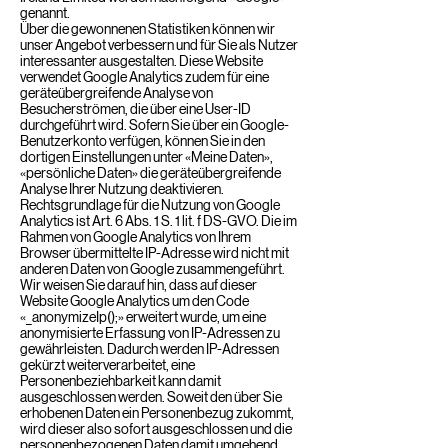
genannt.
Über die gewonnenen Statistiken können wir
unser Angebot verbessern und für Sie als Nutzer
interessanter ausgestalten. Diese Website
verwendet Google Analytics zudem für eine
geräteübergreifende Analyse von
Besucherströmen, die über eine User-ID
durchgeführt wird. Sofern Sie über ein Google-
Benutzerkonto verfügen, können Sie in den
dortigen Einstellungen unter «Meine Daten»,
«persönliche Daten» die geräteübergreifende
Analyse Ihrer Nutzung deaktivieren.
Rechtsgrundlage für die Nutzung von Google
Analytics ist Art. 6 Abs. 1 S. 1 lit. f DS-GVO. Die im
Rahmen von Google Analytics von Ihrem
Browser übermittelte IP-Adresse wird nicht mit
anderen Daten von Google zusammengeführt.
Wir weisen Sie darauf hin, dass auf dieser
Website Google Analytics um den Code
«_anonymizeIp();» erweitert wurde, um eine
anonymisierte Erfassung von IP-Adressen zu
gewährleisten. Dadurch werden IP-Adressen
gekürzt weiterverarbeitet, eine
Personenbeziehbarkeit kann damit
ausgeschlossen werden. Soweit den über Sie
erhobenen Daten ein Personenbezug zukommt,
wird dieser also sofort ausgeschlossen und die
personenbezogenen Daten damit umgehend