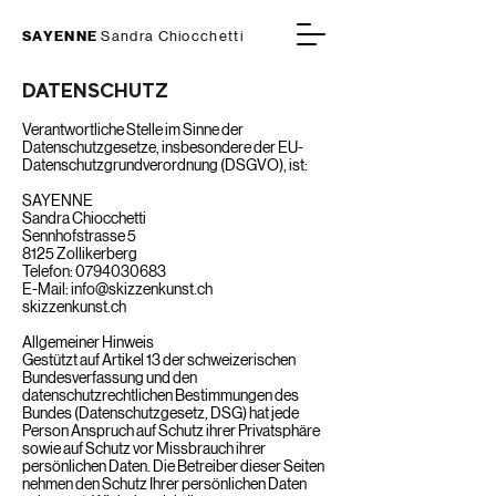
SAYENNE
Sandra Chiocchetti
DATENSCHUTZ
Verantwortliche Stelle im Sinne der
Datenschutzgesetze, insbesondere der EU-
Datensc
hutzgrundverordnung (DSGVO), ist:
SAYENNE
Sandra Chiocchetti
Sennhofstrasse 5
8125 Zollikerberg
Telefon:
0794030683
E-Mail:
info@skizzenkunst.ch
skizzenkunst.ch
Allgemeiner Hinweis
Gestützt auf Artikel 13 der schweizerischen
Bundesverfassung und den
datenschutzrechtlichen Bestimmungen des
Bundes (Datenschutzgesetz, DSG) hat jede
Person Anspruch auf Schutz ihrer Privatsphäre
sowie auf Schutz vor Missbrauch ihrer
persönlichen Daten. Die Betreiber dieser Seiten
nehmen den Schutz Ihrer persönlichen Daten