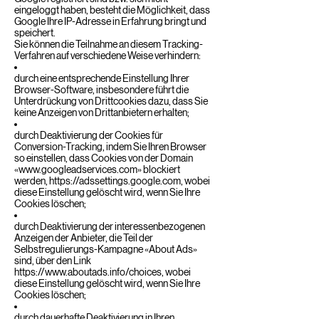
eingeloggt haben, besteht die Möglichkeit, dass
Google Ihre IP-Adresse in Erfahrung bringt und
speichert.
Sie können die Teilnahme an diesem Tracking-
Verfahren auf verschiedene Weise verhindern:
durch eine entsprechende Einstellung Ihrer
Browser-Software, insbesondere führt die
Unterdrückung von Drittcookies dazu, dass Sie
keine Anzeigen von Drittanbietern erhalten;
durch Deaktivierung der Cookies für
Conversion-Tracking, indem Sie Ihren Browser
so einstellen, dass Cookies von der Domain
«
www.googleadservices.com
» blockiert
werden,
https://adssettings.google.com
, wobei
diese Einstellung gelöscht wird, wenn Sie Ihre
Cookies löschen;
durch Deaktivierung der interessenbezogenen
Anzeigen der Anbieter, die Teil der
Selbstregulierungs-Kampagne «About Ads»
sind, über den Link
https://www.aboutads.info/choices
, wobei
diese Einstellung gelöscht wird, wenn Sie Ihre
Cookies löschen;
durch dauerhafte Deaktivierung in Ihren